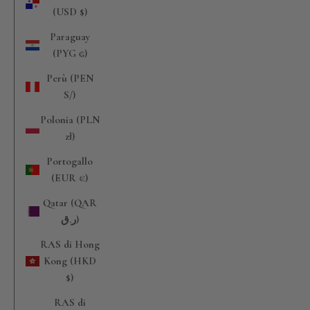
(USD $)
Paraguay
(PYG ₲)
Perù (PEN
S/)
Polonia (PLN
zł)
Portogallo
(EUR €)
Qatar (QAR
ر.ق)
RAS di Hong
Kong (HKD
$)
RAS di