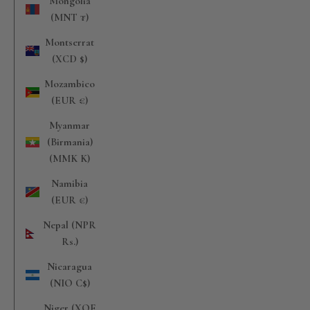
Mongolia
(MNT ₮)
Montserrat
(XCD $)
Mozambico
(EUR €)
Myanmar
(Birmania)
(MMK K)
Namibia
(EUR €)
Nepal (NPR
Rs.)
Nicaragua
(NIO C$)
Niger (XOF