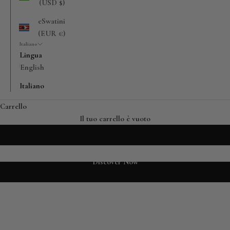
(USD $)
eSwatini
(EUR €)
Italiano
Lingua
English
Florence, Italy
Italiano
Carrello
Il tuo carrello è vuoto
Discover Now
DENIM UOMO
SCARPE DONNA