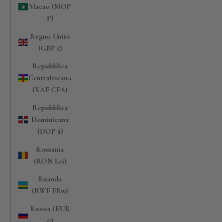
Macao (MOP
P)
Regno Unito
(GBP £)
Repubblica
Centrafricana
(XAF CFA)
Repubblica
Dominicana
(DOP $)
Romania
(RON Lei)
Ruanda
(RWF FRw)
Russia (EUR
€)