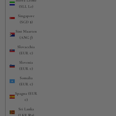
Sierra Leone
(SLL Le)
Singapore
(SGD $)
Sint Maarten
(ANG ƒ)
Slovacchia
(EUR €)
Slovenia
(EUR €)
Somalia
(EUR €)
Spagna (EUR
€)
Sri Lanka
(LKR ₨)