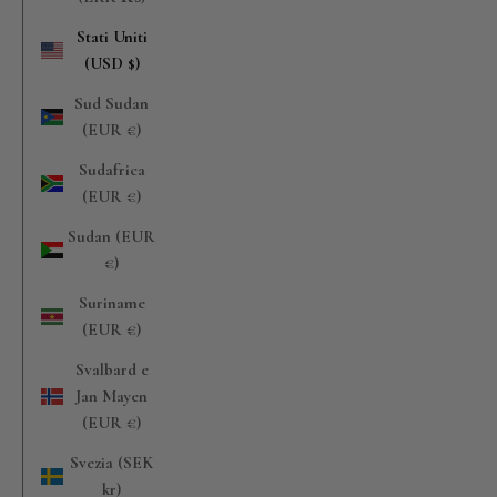
Stati Uniti
(USD $)
Sud Sudan
(EUR €)
Sudafrica
(EUR €)
Sudan (EUR
€)
Suriname
(EUR €)
Svalbard e
Jan Mayen
(EUR €)
Svezia (SEK
kr)