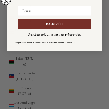
Lesotho
(EUR €)
Email
Lettonia
(EUR €)
ISCRIVITI
Libano (LBP
Ricevi un
10%
di sconto
sul primo ordine
ل.ل)
Registrandoti accetti di ricevere email di marketing secondo la nostra
informativa sulla privacy
.
Liberia (EUR
€)
Libia (EUR
€)
Liechtenstein
(CHF CHF)
Lituania
(EUR €)
Lussemburgo
(EUR €)