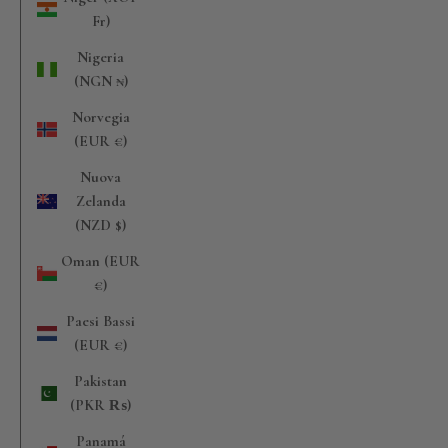
Fr)
Nigeria
(NGN ₦)
Norvegia
(EUR €)
Nuova
Zelanda
(NZD $)
Oman (EUR
€)
Paesi Bassi
(EUR €)
Pakistan
(PKR ₨)
Panamá