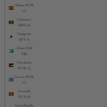
Ghana (EUR
€)
Giamaica
(JMD $)
Giappone
(JPY ¥)
Gibuti (DJF
Fdj)
Giordania
(EUR €)
Grecia (EUR
€)
Grenada
(XCD $)
Groenlandia