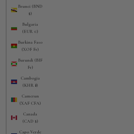
Brunei (BND
$)
Bulgaria
(EUR €)
Burkina Faso
(XOF Fr)
Burundi (BIF
Fr)
Cambogia
(KHR ៛)
Camerun
(XAF CFA)
Canada
(CAD $)
Capo Verde