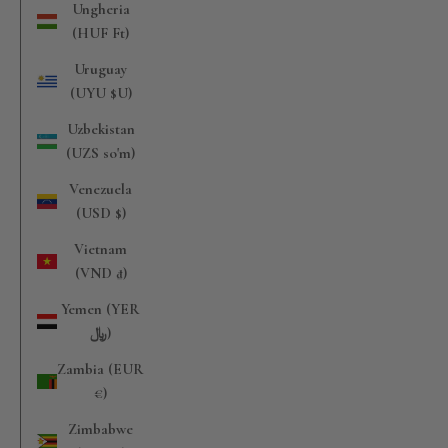
Ungheria
(HUF Ft)
Uruguay
(UYU $U)
Uzbekistan
(UZS so'm)
Venezuela
(USD $)
Vietnam
(VND ₫)
Yemen (YER
Pre-Fall 26
﷼)
DISCOVER NOW
Zambia (EUR
€)
Zimbabwe