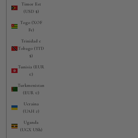
Timor Est
(USD $)
Togo (XOF
Fr)
Trinidad e
Tobago (TTD
$)
Tunisia (EUR
€)
Turkmenistan
(EUR €)
Ucraina
(UAH ₴)
Uganda
(UGX USh)