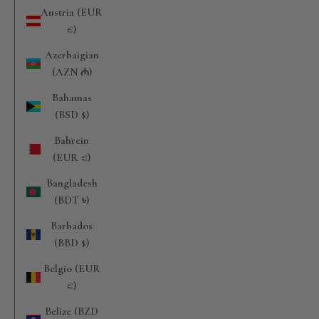
Austria (EUR
€)
Azerbaigian
(AZN ₼)
Bahamas
(BSD $)
Bahrein
(EUR €)
Bangladesh
(BDT ৳)
Barbados
(BBD $)
Belgio (EUR
€)
Belize (BZD