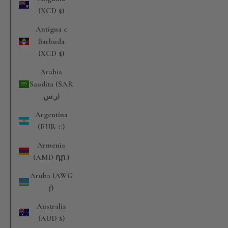
(XCD $)
Antigua e
Barbuda
(XCD $)
Arabia
Saudita (SAR
ر.س)
Argentina
(EUR €)
Armenia
(AMD դր.)
Aruba (AWG
ƒ)
Australia
(AUD $)