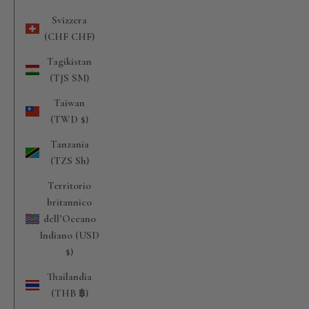
Svizzera
(CHF CHF)
Tagikistan
(TJS ЅМ)
Taiwan
(TWD $)
Tanzania
(TZS Sh)
Territorio
britannico
dell’Oceano
Indiano (USD
$)
Thailandia
(THB ฿)