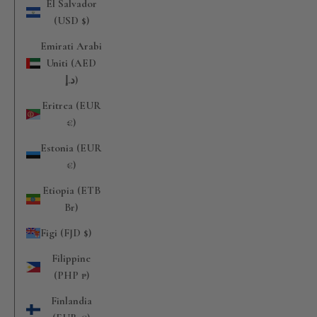
El Salvador
(USD $)
Emirati Arabi
Uniti (AED
د.إ)
Eritrea (EUR
€)
Estonia (EUR
€)
Etiopia (ETB
Br)
Figi (FJD $)
Filippine
(PHP ₱)
Finlandia