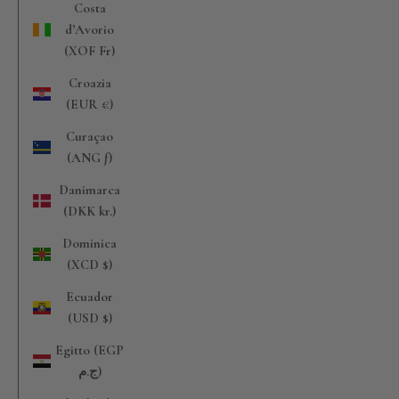
Costa
d’Avorio
(XOF Fr)
Croazia
(EUR €)
Curaçao
(ANG ƒ)
Danimarca
(DKK kr.)
Dominica
(XCD $)
Ecuador
(USD $)
Egitto (EGP
ج.م)