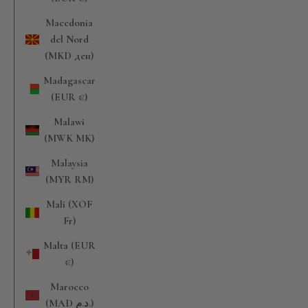
Macedonia
del Nord
(MKD ден)
Madagascar
(EUR €)
Malawi
(MWK MK)
Malaysia
(MYR RM)
Mali (XOF
Fr)
Malta (EUR
€)
Marocco
(MAD د.م.)