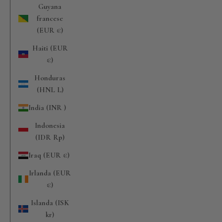
Guyana
francese
(EUR €)
Haiti (EUR
€)
Honduras
(HNL L)
India (INR ₹)
Indonesia
(IDR Rp)
Iraq (EUR €)
Irlanda (EUR
€)
Islanda (ISK
kr)