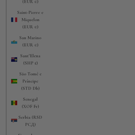
(EUR €)
Saint-Pierre e
Miquelon
(EUR €)
San Marino
(EUR €)
Sant’Elena
(SHP £)
São Tomé e
Príncipe
(STD Db)
Senegal
(XOF Fr)
Serbia (RSD
РСД)