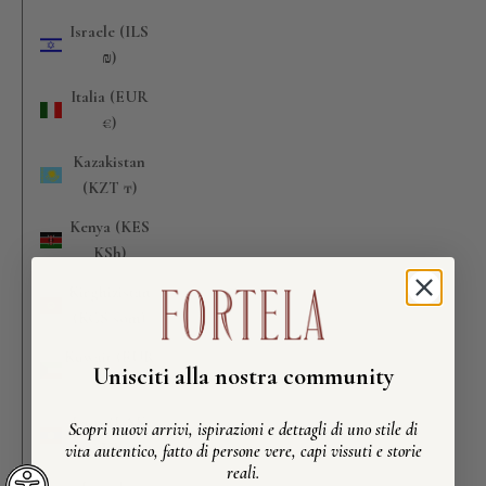
Israele (ILS
₪)
Italia (EUR
€)
Kazakistan
(KZT ₸)
Kenya (KES
KSh)
Kirghizistan
(KGS som)
Kuwait (EUR
Unisciti alla nostra community
€)
Laos (LAK
Scopri nuovi arrivi, ispirazioni e dettagli di uno stile di
₭)
vita autentico, fatto di persone vere, capi vissuti e storie
reali.