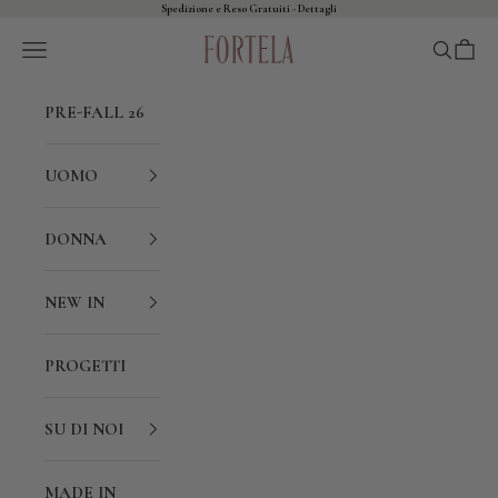
Vai al contenuto
Spedizione e Reso Gratuiti - Dettagli
Apri il menu di navigazione
Mostra il
Mostra
Fortela
PRE-FALL 26
UOMO
DONNA
NEW IN
PROGETTI
SU DI NOI
MADE IN