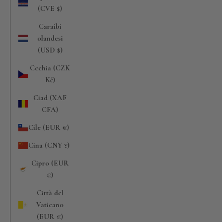
(CVE $)
Caraibi
olandesi
(USD $)
Cechia (CZK
Kč)
Ciad (XAF
CFA)
Cile (EUR €)
Cina (CNY ¥)
Cipro (EUR
€)
Città del
Vaticano
(EUR €)