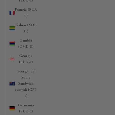
(EUR €)
Francia (EUR
€)
Gabon (XOF
Fr)
Gambia
(GMD D)
Georgia
(EUR €)
Georgia del
Sud e
Sandwich
australi (GBP
£)
Germania
(EUR €)