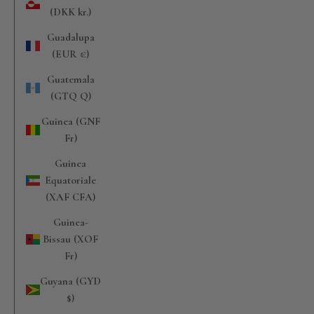
(DKK kr.)
Guadalupa
(EUR €)
Guatemala
(GTQ Q)
Guinea (GNF
Fr)
Guinea
Equatoriale
(XAF CFA)
Guinea-
Bissau (XOF
Fr)
Guyana (GYD
$)