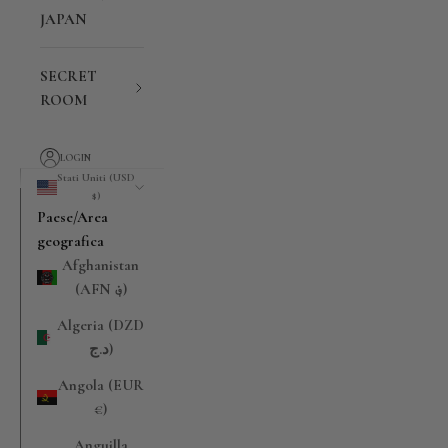
JAPAN
SECRET
ROOM
LOGIN
Stati Uniti (USD
$)
Paese/Area
geografica
Afghanistan
(AFN ؋)
Algeria (DZD
د.ج)
Angola (EUR
€)
Anguilla